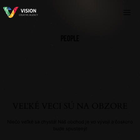
PEOPLE
VEĽKÉ VECI SÚ NA OBZORE
Niečo veľké sa chystá! Náš obchod je vo vývoji a čoskoro
bude spustený!