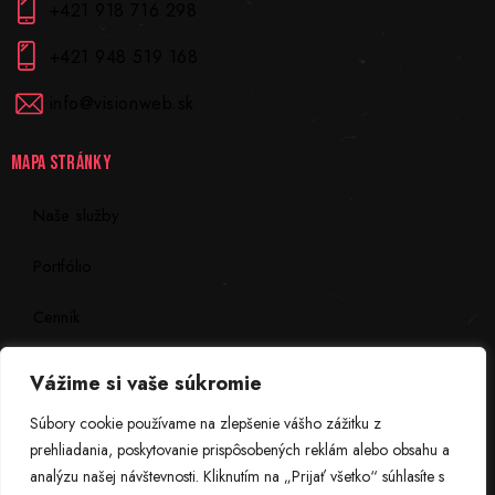
+421 918 716 298
+421 948 519 168
info@visionweb.sk
MAPA STRÁNKY
Naše služby
Portfólio
Cenník
Kontakt
Vážime si vaše súkromie
Súbory cookie používame na zlepšenie vášho zážitku z
INFORMÁCIE
prehliadania, poskytovanie prispôsobených reklám alebo obsahu a
analýzu našej návštevnosti. Kliknutím na „Prijať všetko“ súhlasíte s