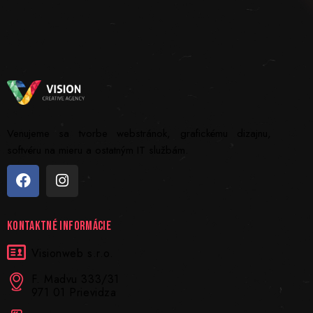
Venujeme sa tvorbe webstránok, grafickému dizajnu,
softvéru na mieru a ostatným IT službám.
KONTAKTNÉ INFORMÁCIE
Visionweb s.r.o.
F. Madvu 333/31
971 01 Prievidza