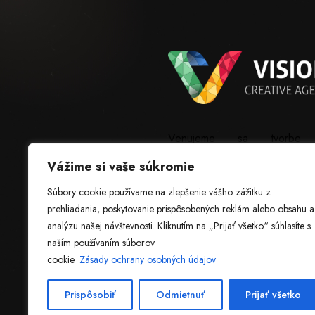
Venujeme sa tvorbe
webstránok, grafickému
Vážime si vaše súkromie
dizajnu, softvéru na mieru a
ostatným IT službám.
Súbory cookie používame na zlepšenie vášho zážitku z
prehliadania, poskytovanie prispôsobených reklám alebo obsahu a
analýzu našej návštevnosti. Kliknutím na „Prijať všetko“ súhlasíte s
naším používaním súborov
cookie.
Zásady ochrany osobných údajov
Prispôsobiť
Odmietnuť
Prijať všetko