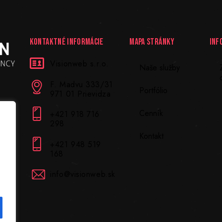
KONTAKTNÉ INFORMÁCIE
MAPA STRÁNKY
INF
Visionweb s.r.o.
Naše služby
F. Madvu 333/31
Portfólio
971 01 Prievidza
Cenník
+421 918 716
298
Kontakt
+421 948 519
168
info@visionweb.sk