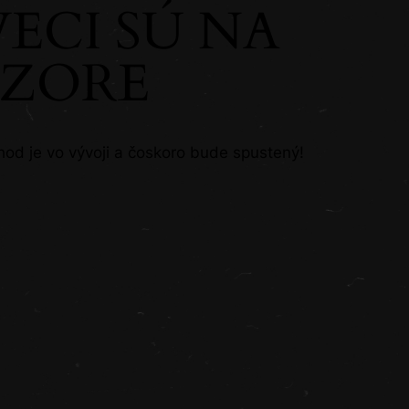
VECI SÚ NA
CH
ZORE
hod je vo vývoji a čoskoro bude spustený!