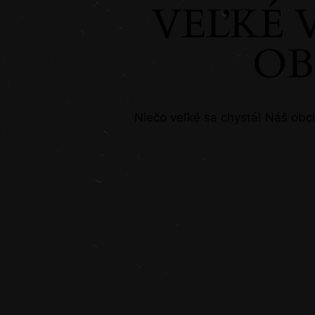
VEĽKÉ 
SEAR
OB
Niečo veľké sa chystá! Náš obc