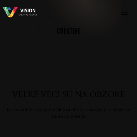
CREATIVE
VEĽKÉ VECI SÚ NA OBZORE
Niečo veľké sa chystá! Náš obchod je vo vývoji a čoskoro
bude spustený!