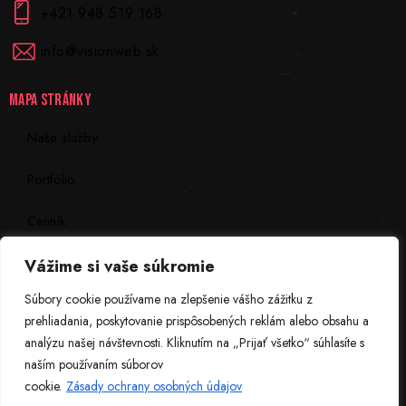
+421 948 519 168
info@visionweb.sk
MAPA STRÁNKY
Naše služby
Portfólio
Cenník
Kontakt
Vážime si vaše súkromie
Súbory cookie používame na zlepšenie vášho zážitku z
INFORMÁCIE
prehliadania, poskytovanie prispôsobených reklám alebo obsahu a
analýzu našej návštevnosti. Kliknutím na „Prijať všetko“ súhlasíte s
Zásady ochrany osobných údajov
naším používaním súborov
cookie.
Zásady ochrany osobných údajov