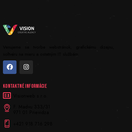
Venujeme sa tvorbe webstránok, grafickému dizajnu,
softvéru na mieru a ostatným IT službám.
KONTAKTNÉ INFORMÁCIE
Visionweb s.r.o.
F. Madvu 333/31
971 01 Prievidza
+421 918 716 298