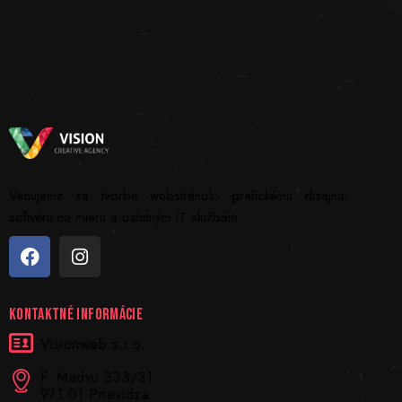
Venujeme sa tvorbe webstránok, grafickému dizajnu,
softvéru na mieru a ostatným IT službám.
KONTAKTNÉ INFORMÁCIE
Visionweb s.r.o.
F. Madvu 333/31
971 01 Prievidza