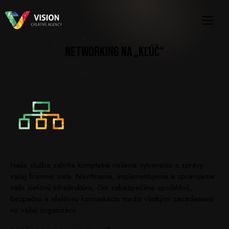
NETWORKING NA „KĽÚČ“
Naša služba zahŕňa kompletné riešenie vytvorenia a správy
vašej firemnej siete. Navrhneme, implementujeme a spravujeme
vašu sieťovú infraštruktúru, čím zabezpečíme spoľahlivú,
bezpečnú a efektívnu komunikáciu medzi všetkými zariadeniami
vo vašej organizácii.