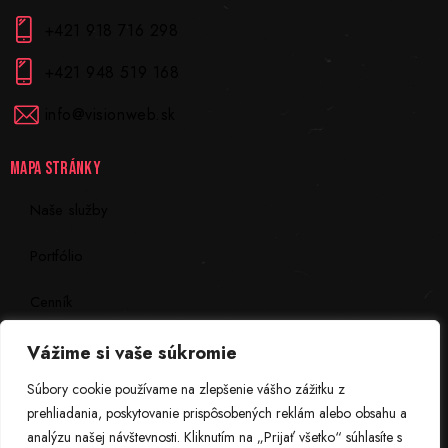
+421 918 716 298
+421 948 519 168
info@visionweb.sk
MAPA STRÁNKY
Naše služby
Portfólio
Cenník
Kontakt
Vážime si vaše súkromie
Súbory cookie používame na zlepšenie vášho zážitku z
INFORMÁCIE
prehliadania, poskytovanie prispôsobených reklám alebo obsahu a
analýzu našej návštevnosti. Kliknutím na „Prijať všetko“ súhlasíte s