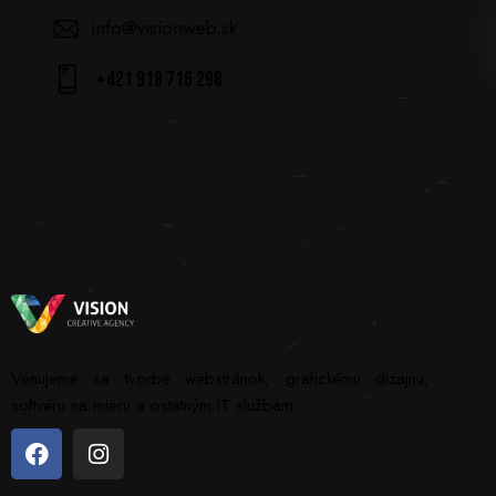
info@visionweb.sk
+421 918 716 298
Venujeme sa tvorbe webstránok, grafickému dizajnu,
softvéru na mieru a ostatným IT službám.