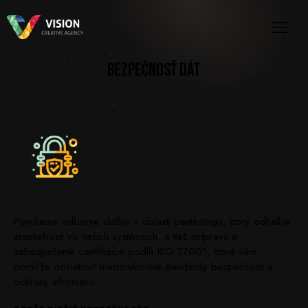
BEZPEČNOSŤ DÁT
Ponúkame odborné služby v oblasti pentestingu, ktorý odhaľuje
zraniteľnosti vo vašich systémoch, a tiež prípravu a
zabezpečenie certifikácie podľa ISO 27001, ktorá vám
pomôže dosiahnuť medzinárodné štandardy bezpečnosti a
ochrany informácií.