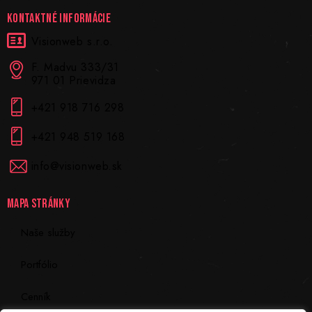
KONTAKTNÉ INFORMÁCIE
Visionweb s.r.o.
F. Madvu 333/31
971 01 Prievidza
+421 918 716 298
+421 948 519 168
info@visionweb.sk
MAPA STRÁNKY
Naše služby
Portfólio
Cenník