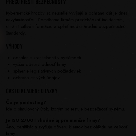
PREČO RIEŠIŤ BEZPEČNOSŤ?
Kybernetické hrozby sa neustále vyvíjajú a ochrana dát je dnes
nevyhnutnosťou. Pomáhame firmám predchádzať incidentom,
chrániť citlivé informácie a splniť medzinárodné bezpečnostné
štandardy.
VÝHODY
odhalenie zraniteľností v systémoch
vyššia dôveryhodnosť firmy
splnenie legislatívnych požiadaviek
ochrana citlivých údajov
ČASTO KLADENÉ OTÁZKY
Čo je pentesting?
Ide o simulovaný útok, ktorým sa testuje bezpečnosť systému.
Je ISO 27001 vhodné aj pre menšie firmy?
Áno, certifikácia zvyšuje dôveru klientov bez ohľadu na veľkosť
firmy.