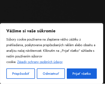
Vážime si vaše súkromie
Súbory cookie používame na zlepšenie vášho zážitku z
prehliadania, poskytovanie prispôsobených reklám alebo obsahu a
analýzu našej návštevnosti. Kliknutím na „Prijať všetko“ súhlasíte s
naším používaním súborov
cookie.
Zásady ochrany osobných údajov
ABOUT US
YOUR GADGET SUPERHEROES: REPAIRING WITH
Prispôsobiť
Odmietnuť
Prijať všetko
PRECISION
Consectetur adipiscing elit, sed do eiusmod onsectetur
adipiscing elit, sed do eiusm od tempor.
ROGER MOORE